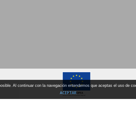
 posible. Al continuar con la navegación entendemos que aceptas el uso de c
ACEPTAR
Ankunftdatum
Ausgangdatum
Wohunungs Ty