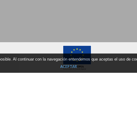
 posible. Al continuar con la navegación entendemos que aceptas el uso de c
ACEPTAR
Ankunftdatum
Ausgangdatum
Wohunungs Ty
 mejores alojamientos y el mejor servicio a tu disposi